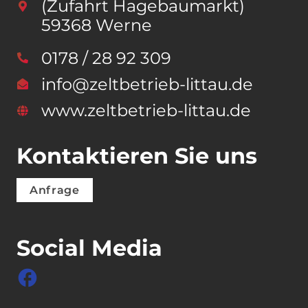
(Zufahrt Hagebaumarkt)
59368 Werne
0178 / 28 92 309
info@zeltbetrieb-littau.de
www.zeltbetrieb-littau.de
Kontaktieren Sie uns
Anfrage
Social Media
facebook