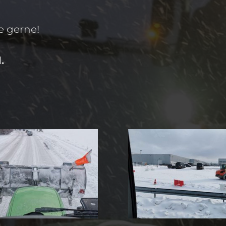
e gerne!
.